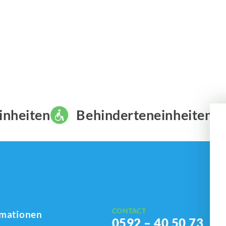
inheiten
Behinderteneinheiten
CONTACT
rmationen
0592 – 40 50 73