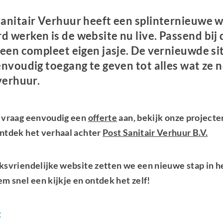
anitair Verhuur heeft een splinternieuwe w
werken is de website nu live. Passend bij d
 een compleet eigen jasje. De vernieuwde s
envoudig toegang te geven tot alles wat ze 
verhuur.
, vraag eenvoudig een
offerte
aan, bekijk onze project
ontdek het verhaal achter
Post Sanitair Verhuur B.V.
ksvriendelijke website zetten we een nieuwe stap in h
em snel een kijkje en ontdek het zelf!
t