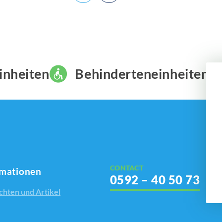
toiletvoorziening. Lees meer over dit project.
inheiten
Behinderteneinheiten
CONTACT
rmationen
0592 – 40 50 73
chten und Artikel