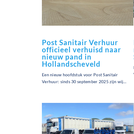
Post Sanitair Verhuur
officieel verhuisd naar
nieuw pand in
Hollandscheveld
Een nieuw hoofdstuk voor Post Sanitair
Verhuur: sinds 30 september 2025 zijn wij
officieel verhuisd naar ons gloednieuwe
bedrijfspand in Hollandscheveld. Een mijlpaal
waar we met ons hele team trots op zijn!
05-03-2025