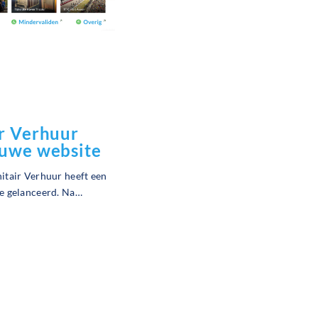
ir Verhuur
euwe website
itair Verhuur heeft een
e gelanceerd. Na
en is de website nu live.
ling van F&L Rental
eigen jasje.