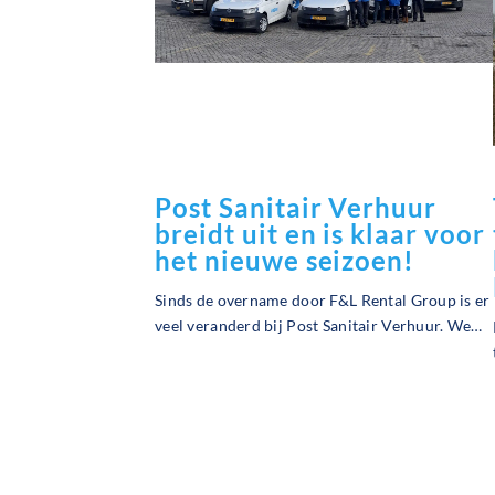
Post Sanitair Verhuur
breidt uit en is klaar voor
het nieuwe seizoen!
Sinds de overname door F&L Rental Group is er
veel veranderd bij Post Sanitair Verhuur. We
hebben flink geïnvesteerd in ons team en
wagenpark, waardoor we onze klanten nog
beter kunnen bedienen.