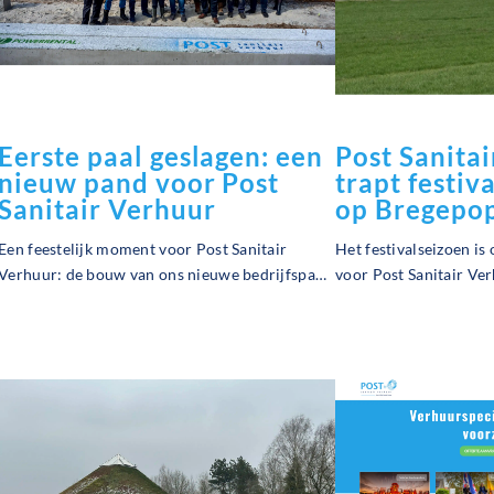
Eerste paal geslagen: een
Post Sanita
nieuw pand voor Post
trapt festiv
Sanitair Verhuur
op Bregepo
Een feestelijk moment voor Post Sanitair
Het festivalseizoen is
Verhuur: de bouw van ons nieuwe bedrijfspand
voor Post Sanitair Ver
in Hoogeveen is officieel van start gegaan! Op
inzet op een seizoen 
het nieuwe bedrijventerrein werd twee weken
eerste grote plaatsing 
geleden de eerste paal geslagen: het
op Bregepop. Lees me
symbolische startsein voor een nieuw
hoofdstuk.
18-02-2025
03-02-2025