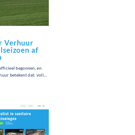
ir Verhuur
alseizoen af
p
 officieel begonnen, en
huur betekent dat: volle
vol mooie events! Onze
van dit jaar vond plaats
er