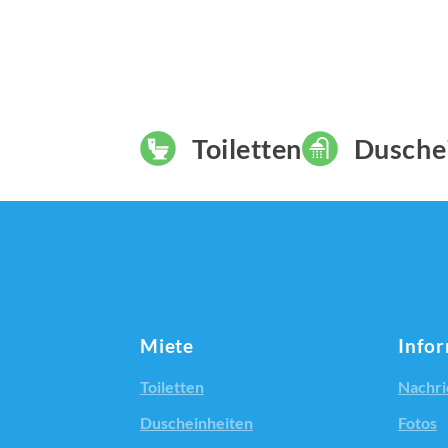
Toiletten
Dusche
Miete
Info
Toiletten
Nachri
Duscheinheiten
Fotos