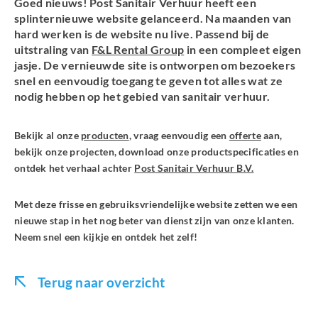
Goed nieuws! Post Sanitair Verhuur heeft een
splinternieuwe website gelanceerd. Na maanden van
hard werken is de website nu live. Passend bij de
uitstraling van
F&L Rental Group
in een compleet eigen
jasje. De vernieuwde site is ontworpen om bezoekers
snel en eenvoudig toegang te geven tot alles wat ze
nodig hebben op het gebied van sanitair verhuur.
Bekijk al onze
producten
, vraag eenvoudig een
offerte
aan,
bekijk onze projecten, download onze productspecificaties en
ontdek het verhaal achter
Post Sanitair Verhuur B.V.
Met deze frisse en gebruiksvriendelijke website zetten we een
nieuwe stap in het nog beter van dienst zijn van onze klanten.
Neem snel een kijkje en ontdek het zelf!
Terug naar overzicht