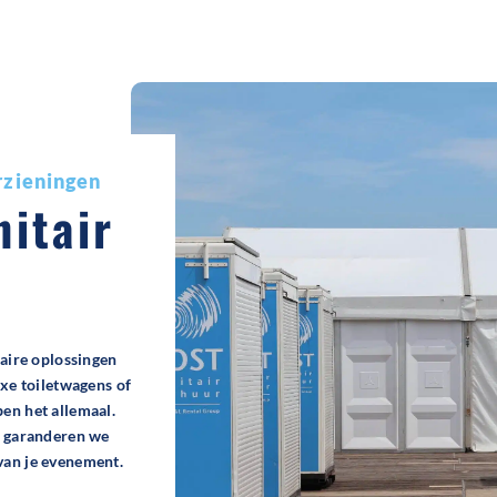
orzieningen
nitair
taire oplossingen
uxe toiletwagens of
en het allemaal.
jf garanderen we
van je evenement.