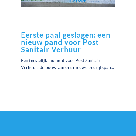
Eerste paal geslagen: een
nieuw pand voor Post
Sanitair Verhuur
Een feestelijk moment voor Post Sanitair
Verhuur: de bouw van ons nieuwe bedrijfspand
in Hoogeveen is officieel van start gegaan! Op
het nieuwe bedrijventerrein werd twee weken
geleden de eerste paal geslagen: het
symbolische startsein voor een nieuw
hoofdstuk.