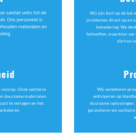
ze sanitair units tot de
Wij zijn kort op de bal
eel. Ons personeel is
problemen direct op en o
rhouden materialen en
benadering. We denk
oling.
behoeften, waardoor we 
die hun v
eid
Pr
e voorop. Onze sanitaire
Wij verbeteren proa
an duurzame materialen.
anticiperen op klant
act te verlagen en het
duurzame oplossingen. 
verbeteren.
garanderen we sanitaire 
a