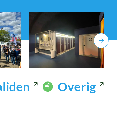
 plasgoten
Toiletten
l
Tijdelijke Haven Theater
liden
Overig