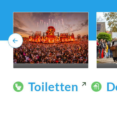
Toilet en douche parken
Parookaville
Flaei
Toiletten
D