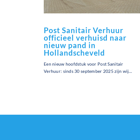
Post Sanitair Verhuur
officieel verhuisd naar
nieuw pand in
Hollandscheveld
Een nieuw hoofdstuk voor Post Sanitair
Verhuur: sinds 30 september 2025 zijn wij
officieel verhuisd naar ons gloednieuwe
bedrijfspand in Hollandscheveld. Een mijlpaal
waar we met ons hele team trots op zijn!