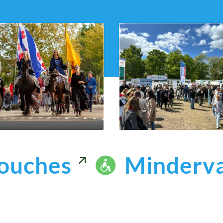
Toiletten
Toiletten en
Bevrijdingsfestiva
jelfeest
Drenthe
ouches
Minderva