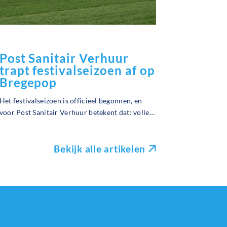
Post Sanitair Verhuur
trapt festivalseizoen af op
Bregepop
Het festivalseizoen is officieel begonnen, en
voor Post Sanitair Verhuur betekent dat: volle
inzet op een seizoen vol mooie events! Onze
eerste grote plaatsing van dit jaar vond plaats
op Bregepop. Lees meer
Bekijk alle artikelen