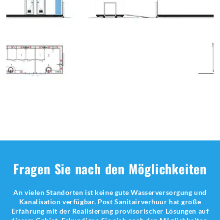
Fragen Sie nach den Möglichkeiten
An vielen Standorten ist keine gute Wasserversorgung und
Kanalisation verfügbar. Post Sanitairverhuur hat große
Erfahrung mit der Realisierung provisorischer Lösungen auf