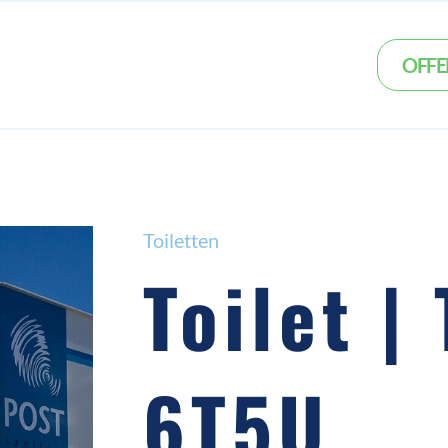
OFFE
Toiletten
Toilet |
6T5U