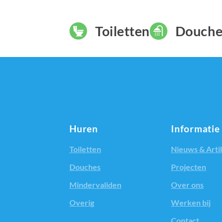
Toiletten
Douche
Huren
Informatie
Toiletten
Nieuws & Arti
Douches
Projecten
Mindervaliden
Over ons
Overig
Werken bij
Contact