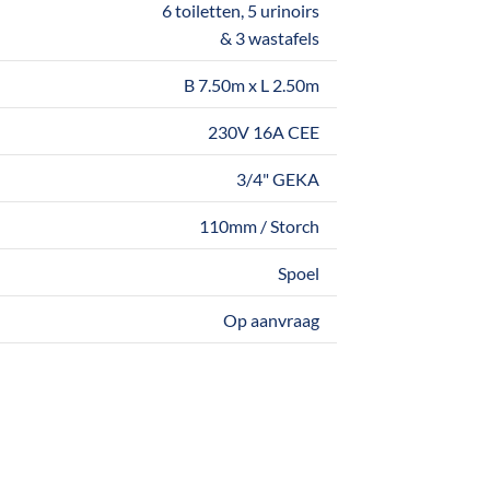
6 toiletten, 5 urinoirs
& 3 wastafels
B 7.50m x L 2.50m
230V 16A CEE
3/4" GEKA
110mm / Storch
Spoel
Op aanvraag