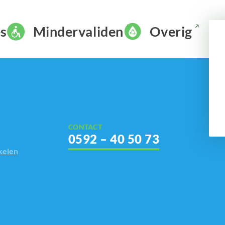
s
Mindervaliden
Overig
CONTACT
0592 – 40 50 73
kelen