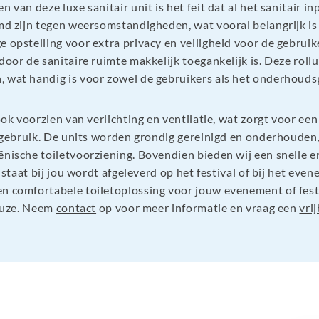
 van deze luxe sanitair unit is het feit dat al het sanitair in
md zijn tegen weersomstandigheden, wat vooral belangrijk is b
 opstelling voor extra privacy en veiligheid voor de gebruiker
door de sanitaire ruimte makkelijk toegankelijk is. Deze rol
 wat handig is voor zowel de gebruikers als het onderhoud
 ook voorzien van verlichting en ventilatie, wat zorgt voor ee
f gebruik. De units worden grondig gereinigd en onderhouden, 
ënische toiletvoorziening. Bovendien bieden wij een snelle e
e staat bij jou wordt afgeleverd op het festival of bij het eve
n comfortabele toiletoplossing voor jouw evenement of festi
keuze. Neem
contact
op voor meer informatie en vraag een
vri