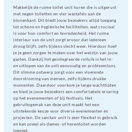
Makkelijk de ruime toilet unit huren die is uitgerust
met negen toiletten en vier wastafels aan de
binnenkant. Dit biedt jouw bezoekers altijd toegang
tot schone en hygiënische faciliteiten, wat cruciaal
is voor hun comfort en tevredenheid. Het ruime
interieur van de unit zorgt ervoor dat iedereen
droog blijft, zelfs tijdens slecht weer. Hierdoor hoef
je je geen zorgen te maken over het welzijn van jouw
gasten. Dankzij het geïntegreerde rolluik is het in-
en uitlopen van de unit eenvoudig en probleemloos.
Dit slimme ontwerp zorgt voor een vloeiende
doorstroming van mensen, zelfs tijdens drukke
momenten. Daardoor voorkom je lange wachttijden
en bied je jouw bezoekers een comfortabele ervaring
op het evenementen of bij festivals. Het
gebruiksgemak van deze unit maakt het een
uitstekende keuze voor diverse evenementen en
projecten. De sanitair unit is zeer flexibel in gebruik
en kan zowel als dames- of herentoilet worden
ingezet.