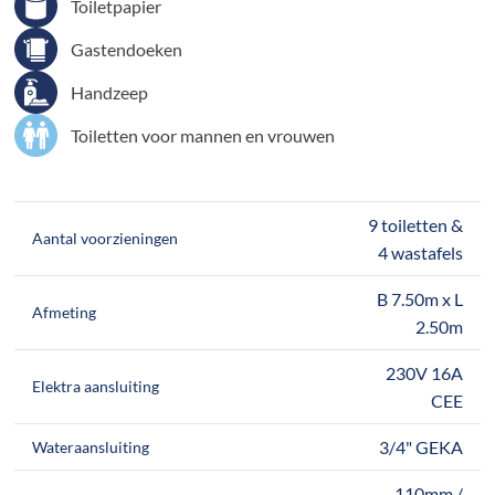
Toiletpapier
Gastendoeken
Handzeep
Toiletten voor mannen en vrouwen
9 toiletten &
Aantal voorzieningen
4 wastafels
B 7.50m x L
Afmeting
2.50m
230V 16A
Elektra aansluiting
CEE
3/4" GEKA
Wateraansluiting
110mm /