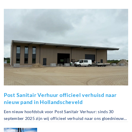
30-09-2025
Post Sanitair Verhuur officieel verhuisd naar
nieuw pand in Hollandscheveld
Een nieuw hoofdstuk voor Post Sanitair Verhuur: sinds 30
september 2025 zijn wij officieel verhuisd naar ons gloednieuwe
bedrijfspand in Hollandscheveld. Een mijlpaal waar we met ons
hele team trots op zijn!
23-04-2025