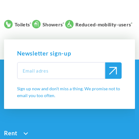
Toilets
Showers
Reduced-mobility-users
Newsletter sign-up
Sign up now and don’t miss a thing. We promise not to
email you too often.
Rent